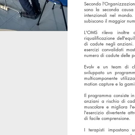
Secondo l'Organizzazion
sono la seconda causa 
intenzionali nel mondo.
subiscono il maggior num
L'OMS rileva inoltre 
riqualificazione dell'equi
di cadute negli anziani. 
esercizi convalidati mo
numero di cadute delle p
Evolv e un team di clin
sviluppato un programm
multicomponente utilizza
motion capture e la gami
Il programma consiste in 
anziani a rischio di ca
muscolare e migliora l'e
l'esercizio divertente att
di facile comprensione.
I terapisti impostano