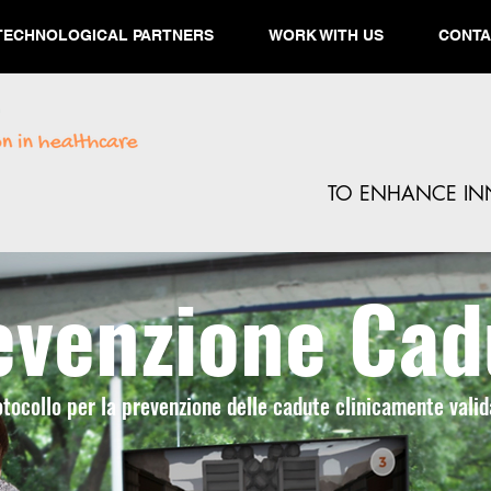
TECHNOLOGICAL PARTNERS
WORK WITH US
CONTA
TO ENHANCE INN
evenzione Cad
tocollo per la prevenzione delle cadute clinicamente valid