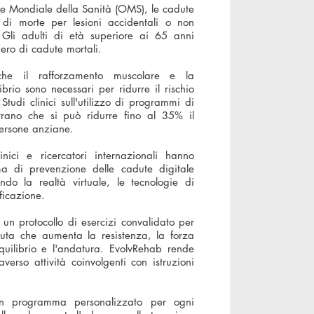
e Mondiale della Sanità (OMS), le cadute
di morte per lesioni accidentali o non
 Gli adulti di età superiore ai 65 anni
ero di cadute mortali.
che il rafforzamento muscolare e la
librio sono necessari per ridurre il rischio
Studi clinici sull'utilizzo di programmi di
strano che si può ridurre fino al 35% il
ersone anziane.
ici e ricercatori internazionali hanno
a di prevenzione delle cadute digitale
ndo la realtà virtuale, le tecnologie di
ficazione.
un protocollo di esercizi convalidato per
duta che aumenta la resistenza, la forza
quilibrio e l'andatura. EvolvRehab rende
raverso attività coinvolgenti con istruzioni
 un programma personalizzato per ogni