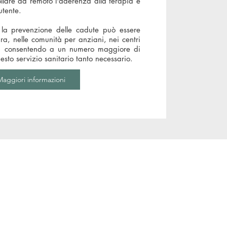
llare da remoto l'aderenza alla terapia e
utente.
la prevenzione delle cadute può essere
ura, nelle comunità per anziani, nei centri
a, consentendo a un numero maggiore di
sto servizio sanitario tanto necessario.
aggiori informazioni